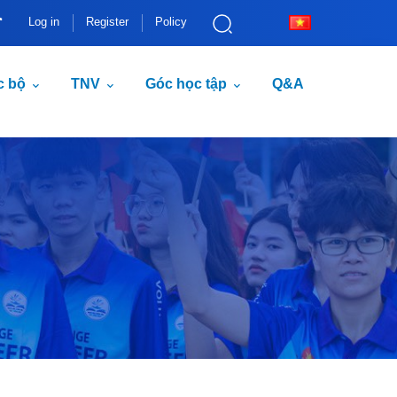
Log in
Register
Policy
c bộ
TNV
Góc học tập
Q&A