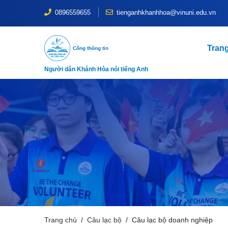
0896559655
tienganhkhanhhoa@vinuni.edu.vn
Tran
Cổng thông tin
Người dân Khánh Hòa nói tiếng Anh
Trang chủ
Câu lạc bộ
Câu lạc bộ doanh nghiệp