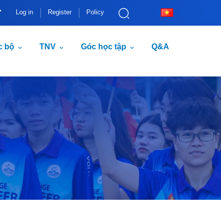
Log in
Register
Policy
c bộ
TNV
Góc học tập
Q&A