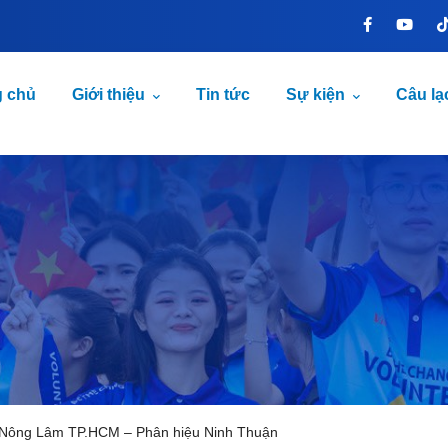
g chủ
Giới thiệu
Tin tức
Sự kiện
Câu lạ
ọc Nông Lâm TP.HCM – Phân hiệu Ninh Thuận