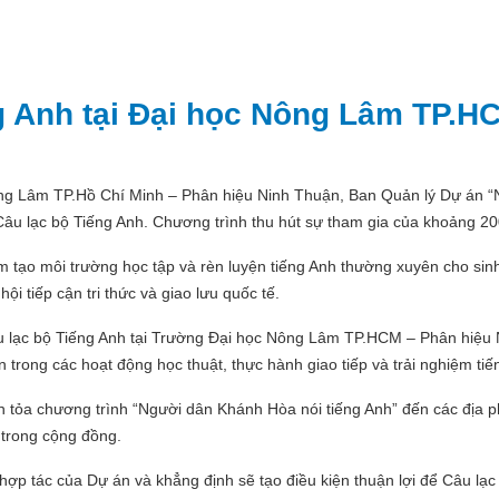
ng Anh tại Đại học Nông Lâm TP.H
ng Lâm TP.Hồ Chí Minh – Phân hiệu Ninh Thuận, Ban Quản lý Dự án “N
âu lạc bộ Tiếng Anh. Chương trình thu hút sự tham gia của khoảng 200
m tạo môi trường học tập và rèn luyện tiếng Anh thường xuyên cho sin
ội tiếp cận tri thức và giao lưu quốc tế.
âu lạc bộ Tiếng Anh tại Trường Đại học Nông Lâm TP.HCM – Phân hiệu 
ên trong các hoạt động học thuật, thực hành giao tiếp và trải nghiệm ti
n tỏa chương trình “Người dân Khánh Hòa nói tiếng Anh” đến các địa 
 trong cộng đồng.
 hợp tác của Dự án và khẳng định sẽ tạo điều kiện thuận lợi để Câu lạ