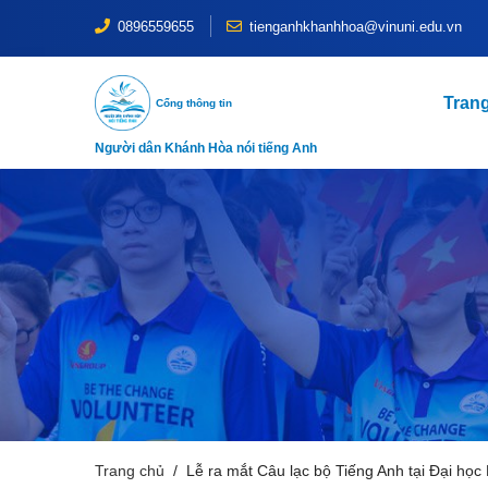
0896559655
tienganhkhanhhoa@vinuni.edu.vn
Tran
Cổng thông tin
Người dân Khánh Hòa nói tiếng Anh
Trang chủ
Lễ ra mắt Câu lạc bộ Tiếng Anh tại Đại h