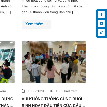
 thành
nhiều hoạt động sôi nổi và đáng nhớ.
 Anh với
Tham gia chương trình là sự có mặt của
ên, […]
gần 50 thành viên trong Ban chủ […]
Xem thêm
 xem
06/03/2023
1332 lượt xem
Y DỰNG
VUI KHÔNG TƯỞNG CÙNG BUỔI
 THÀNH
SINH HOẠT ĐẦU TIÊN CỦA CÂU