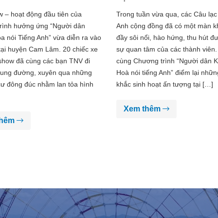
NGƯỜI DÂN KHÁNH HÒA
CÔNG CỦA CÁC CÂU LẠC
 – hoạt động đầu tiên của
Trong tuần vừa qua, các Câu lạc
ẾNG ANH”
TIẾNG ANH
rình hưởng ứng “Người dân
Anh cộng đồng đã có một màn k
 nói Tiếng Anh” vừa diễn ra vào
đầy sôi nổi, hào hứng, thu hút đ
tại huyện Cam Lâm. 20 chiếc xe
sự quan tâm của các thành viên
show đã cùng các bạn TNV đi
cùng Chương trình “Người dân 
cung đường, xuyên qua những
Hoà nói tiếng Anh” điểm lại nhữ
cư đông đúc nhằm lan tỏa hình
khắc sinh hoạt ấn tượng tại […]
Xem thêm
thêm