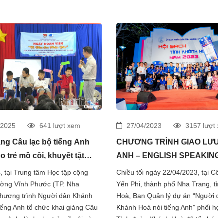
/2025
641 lượt xem
27/04/2023
3157 lượt
ảng Câu lạc bộ tiếng Anh
CHƯƠNG TRÌNH GIAO LƯU
 trẻ mồ côi, khuyết tật
ANH – ENGLISH SPEAKIN
c
EVENT
, tại Trung tâm Học tập cộng
Chiều tối ngày 22/04/2023, tại C
ờng Vĩnh Phước (TP. Nha
Yến Phi, thành phố Nha Trang, t
Chương trình Người dân Khánh
Hoà, Ban Quản lý dự án “Người 
iếng Anh tổ chức khai giảng Câu
Khánh Hoà nói tiếng Anh” phối h