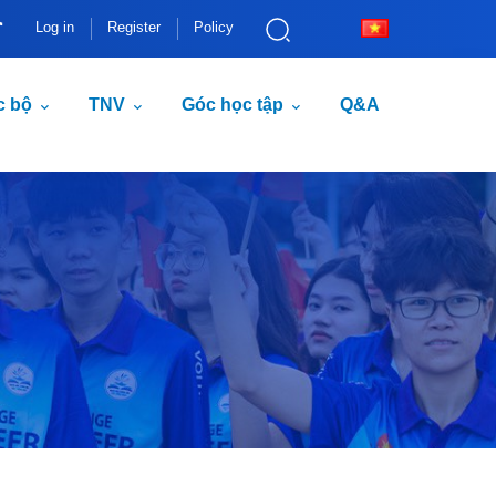
Log in
Register
Policy
c bộ
TNV
Góc học tập
Q&A