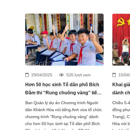
29/04/2025
526 lượt xem
15/04
Hơn 50 học sinh Tổ dân phố Bích
Khai gi
Đầm thi “Rung chuông vàng” tiếng
dành cho
Anh
Tâm Đứ
Ban Quản lý dự án Chương trình Người
Chiều 5-4
dân Khánh Hòa nói tiếng Anh vừa tổ chức
đồng phư
chương trình “Rung chuông vàng” dành
Trang), 
cho hơn 50 học sinh tại Tổ dân phố Bích
Hòa nói t