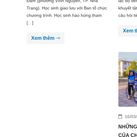
Đầm (phường Vĩnh Nguyên, TP. Nha
lạc bộ ti
Trang). Học sinh giao lưu với Ban tổ chức
khuyết tậ
chương trình. Học sinh hào hứng tham
câu hỏi t
[…]
Xem 
Xem thêm
16/03
NHỮNG 
CỦA C