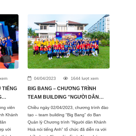
 xem
04/04/2023
1644 lượt xem
 TIẾNG
BIG BANG – CHƯƠNG TRÌNH
G
TEAM BUILDING “NGƯỜI DÂN
KHÁNH HOÀ NÓI TIẾNG ANH”
ông viên
Chiều ngày 02/04/2023, chương trình đào
ỉnh Khánh
tạo – team building “Big Bang” do Ban
dân
Quản lý Chương trình “Người dân Khánh
ợp với
Hoà nói tiếng Anh” tổ chức đã diễn ra với