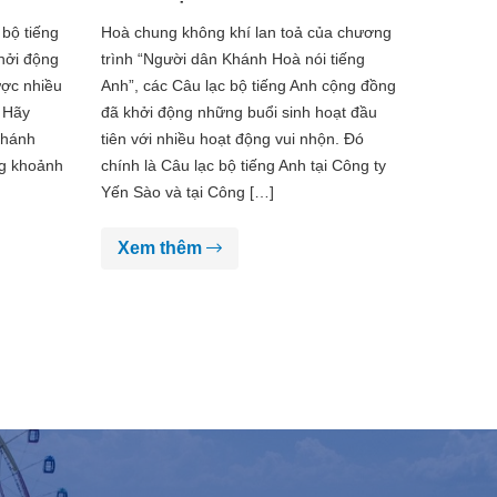
 BỘ
LẠC BỘ TIẾNG ANH
 bộ tiếng
Hoà chung không khí lan toả của chương
hởi động
trình “Người dân Khánh Hoà nói tiếng
ược nhiều
Anh”, các Câu lạc bộ tiếng Anh cộng đồng
. Hãy
đã khởi động những buổi sinh hoạt đầu
Khánh
tiên với nhiều hoạt động vui nhộn. Đó
ng khoảnh
chính là Câu lạc bộ tiếng Anh tại Công ty
Yến Sào và tại Công […]
Xem thêm