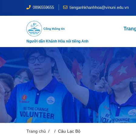
0896559655
tienganhkhanhhoa@vinuni.edu.vn
Tran
Cổng thông tin
Người dân Khánh Hòa nói tiếng Anh
Trang chủ
Câu Lạc Bộ