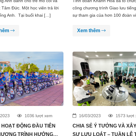
ếng Anh dành cho trẻ mồ côi và
Tỉnh đoàn Khánh Hoà đã tổ chức
t Tâm Đức. Một học viên trả lời
công chương trình Giao lưu tiếng
iếng Anh. Tại buổi khai […]
sự tham gia của hơn 100 đoàn vi
thêm
Xem thêm
/2023
1036 lượt xem
16/03/2023
1573 lượt
HOẠT ĐỘNG ĐẦU TIÊN
CHIA SẺ Ý TƯỞNG VÀ XÂ
HƯƠNG TRÌNH HƯỞNG
SỰ LƯU LOÁT – TUẦN LỄ