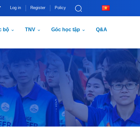
Log in
Register
Policy
c bộ
TNV
Góc học tập
Q&A