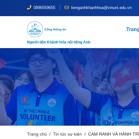
0896559655
tienganhkhanhhoa@vinuni.edu.vn
Tran
Cổng thông tin
Người dân Khánh Hòa nói tiếng Anh
Trang chủ
Tin tức sự kiện
CAM RANH VÀ HÀNH TR