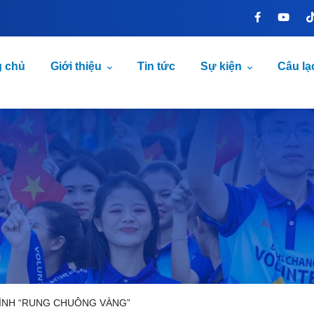
g chủ
Giới thiệu
Tin tức
Sự kiện
Câu lạ
ÌNH “RUNG CHUÔNG VÀNG”