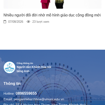
Nhiều người đổi đời nhờ mô hình giáo dục cộng đồng mới
07/08/2026
23 lượt xem
Cổng thông tin
Người dân Khánh Hòa nói
tiếng Anh
Thông tin
0896559655
Hotline:
Email:
tienganhkhanhhoa@vinuni.edu.vn
Địa chỉ:
Số 6 Hoàng Hoa Thám, Nha Trang, Khánh Hoà