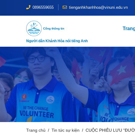
0896559655
tienganhkhanhhoa@vinuni.edu.vn
Tran
Cổng thông tin
Người dân Khánh Hòa nói tiếng Anh
Trang chủ
Tin tức sự kiện
CUỘC PHIÊU LƯU “ĐƯỜN