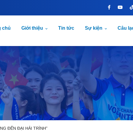
g chủ
Giới thiệu
Tin tức
Sự kiện
Câu lạ
G ĐẾN ĐẠI HẢI TRÌNH”