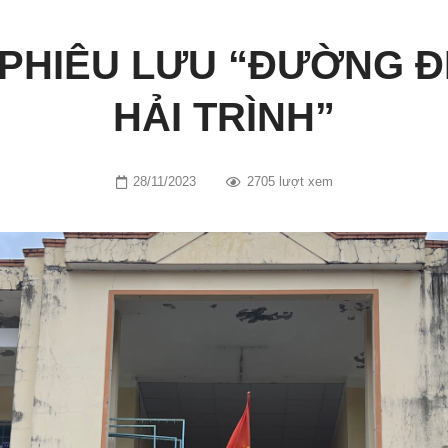
PHIÊU LƯU “ĐƯỜNG Đ
HẢI TRÌNH”
28/11/2023
2705 lượt xem