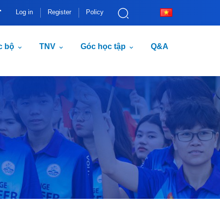
Log in
Register
Policy
c bộ
TNV
Góc học tập
Q&A