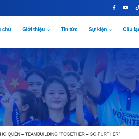
g chủ
Giới thiệu
Tin tức
Sự kiện
Câu lạ
KHÓ QUÊN – TEAMBUILDING “TOGETHER – GO FURTHER”