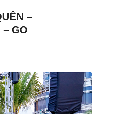
QUÊN –
 – GO