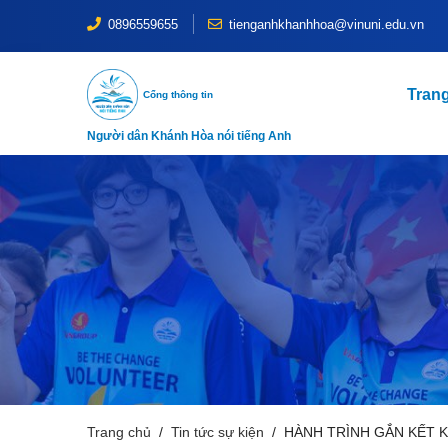
0896559655
tienganhkhanhhoa@vinuni.edu.vn
Tran
Cổng thông tin
Người dân Khánh Hòa nói tiếng Anh
Trang chủ
Tin tức sự kiện
HÀNH TRÌNH GẮN KẾT 