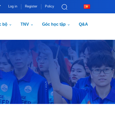
Log in
Register
Policy
c bộ
TNV
Góc học tập
Q&A